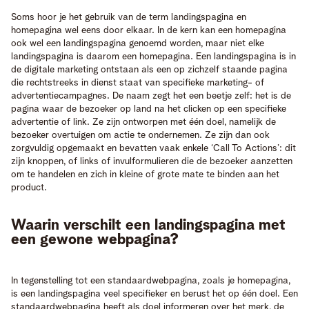
Soms hoor je het gebruik van de term landingspagina en
homepagina wel eens door elkaar. In de kern kan een homepagina
ook wel een landingspagina genoemd worden, maar niet elke
landingspagina is daarom een homepagina. Een landingspagina is in
de digitale marketing ontstaan als een op zichzelf staande pagina
die rechtstreeks in dienst staat van specifieke marketing- of
advertentiecampagnes. De naam zegt het een beetje zelf: het is de
pagina waar de bezoeker op land na het clicken op een specifieke
advertentie of link. Ze zijn ontworpen met één doel, namelijk de
bezoeker overtuigen om actie te ondernemen. Ze zijn dan ook
zorgvuldig opgemaakt en bevatten vaak enkele ‘Call To Actions’: dit
zijn knoppen, of links of invulformulieren die de bezoeker aanzetten
om te handelen en zich in kleine of grote mate te binden aan het
product.
Waarin verschilt een landingspagina met
een gewone webpagina?
In tegenstelling tot een standaardwebpagina, zoals je homepagina,
is een landingspagina veel specifieker en berust het op één doel. Een
standaardwebpagina heeft als doel informeren over het merk, de