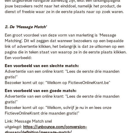
een uitgebreide navigatie aanwezig zijn, leidt een landingspagina
jouw bezoekers recht naar het einddoel, namelijk het product, de
dienst of freebie waar ze in de eerste plaats naar op zoek waren.
2. De ‘Message Match’
Een groot voordeel van deze vorm van marketing is ‘Message
Matching’. Dit wil zeggen dat wanneer bezoekers op een bepaalde
link of advertentie klikken, het belangrijk is dat ze uitkomen op een
pagina die in teken staat van waarop ze in de eerste plaats klikken.
Een voorbeeld:
Een voorbeeld van een slechte match:
Advertentie van een online krant: “Lees de eerste drie maanden
gratis!”
Bezoeker komt uit op: “Welkom op FictieveOnlineKrant.be”
Een voorbeeld van een goede match:
Advertentie van een online krant: “Lees de eerste drie maanden
gratis!”
Bezoeker komt uit op: “Welkom, schrijf je nu in en lees onze
FictieveOnlineKrant drie maanden gratis!”
Link: Message Match snel
uitgelegd:
https://unbounce.com/conversion-
glossary/definition/message-match/