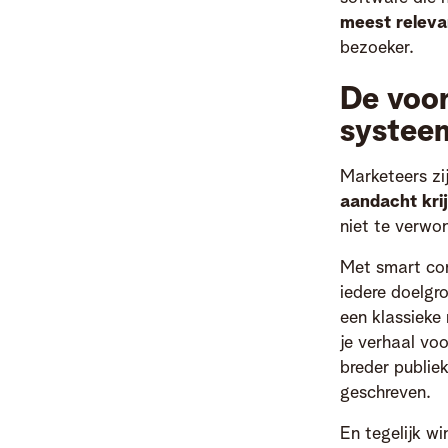
meest releva
bezoeker.
De voor
systee
Marketeers zi
aandacht kri
niet te verwo
Met smart con
iedere doelgr
een klassieke
je verhaal voo
breder publi
geschreven.
En tegelijk wi