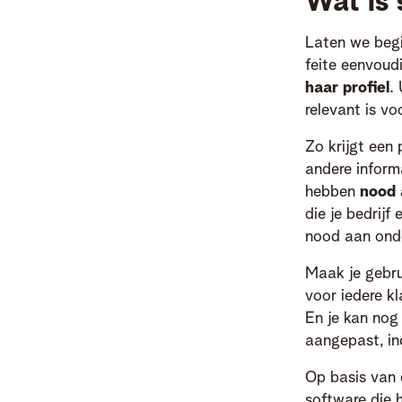
Wat is
Laten we begi
feite eenvoudi
haar profiel
.
relevant is voo
Zo krijgt een
andere informa
hebben
nood 
die je bedrijf
nood aan onde
Maak je gebru
voor iedere k
En je kan nog
aangepast, in
Op basis van 
software die 