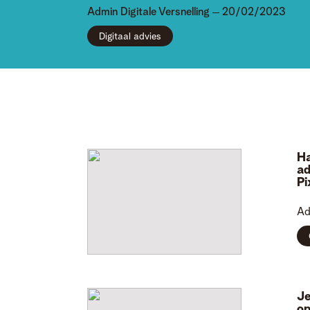
Admin
Digitale Versnelling
20/02/2023
Digitaal advies
Ha
ad
Pi
Ad
Je
op