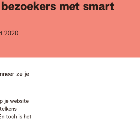
 bezoekers met smart
ri 2020
neer ze je 
op je website
 telkens
n toch is het