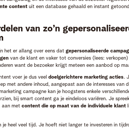
nte content
uit een database gehaald en instant getoon
delen van zo’n gepersonaliseer
m
jn het er allang over eens dat
gepersonaliseerde campa
jgen
van de klant en vaker tot conversies (lees: verkopen) 
nderen want de bezoeker krijgt meteen een aanbod op maa
tent voer je dus veel
doelgerichtere marketing acties
. 
oep met andere inhoud, aangepast aan de interesses van 
 marketing campagne kan je hoogstens enkele verschillend
rzien, bij smart content ga je eindeloos variëren. Je spree
ek aan met
content die op maat van de individuele klant
l
n je heel veel tijd. Je hoeft niet langer te investeren in tij