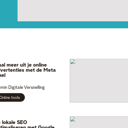
al meer uit je online
vertenties met de Meta
xel
min
Digitale Versnelling
Online tools
 lokale SEO
timaliseren met Google