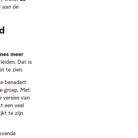
d aan de
d
gnes meer
leiden. Dat is
t te zien.
Je benadert
de groep. Met
e versies van
kt een veel
ijkt te zijn
drovende