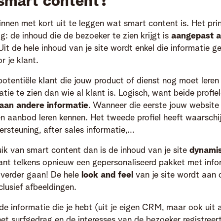
 smart content?
nnen met kort uit te leggen wat smart content is. Het princ
g: de inhoud die de bezoeker te zien krijgt is
aangepast aa
 Uit de hele inhoud van je site wordt enkel die informatie g
r je klant.
 potentiële klant die jouw product of dienst nog moet leren
tie te zien dan wie al klant is. Logisch, want beide profie
aan andere informatie
. Wanneer die eerste jouw website
 en aanbod leren kennen. Het tweede profiel heeft waarschij
rsteuning, after sales informatie,…
ik van smart content dan is de inhoud van je site
dynami
lant telkens opnieuw een gepersonaliseerd pakket met inf
 verder gaan! De hele
look and feel
van je site wordt aan 
clusief afbeeldingen.
de informatie die je hebt (uit je eigen CRM, maar ook uit 
het surfgedrag en de interesses van de bezoeker registree