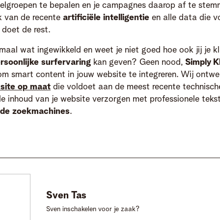
elgroepen te bepalen en je campagnes daarop af te stemm
k van de recente
artificiële intelligentie
en alle data die v
doet de rest.
emaal wat ingewikkeld en weet je niet goed hoe ook jij je k
rsoonlijke surfervaring
kan geven? Geen nood,
Simply K
 om smart content in jouw website te integreren. Wij ontwe
 site op maat
die voldoet aan de meest recente technische
de inhoud van je website verzorgen met professionele teks
 de zoekmachines
.
Sven
Tas
Sven inschakelen voor je zaak?