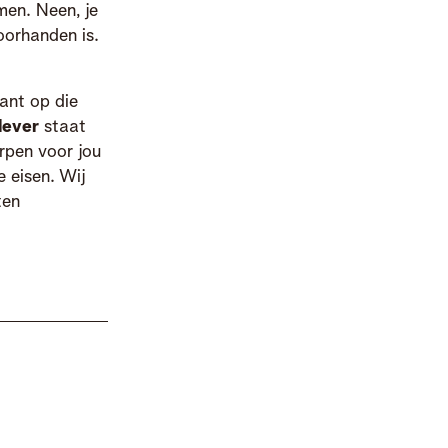
en. Neen, je
oorhanden is.
lant op die
lever
staat
rpen voor jou
 eisen. Wij
ten