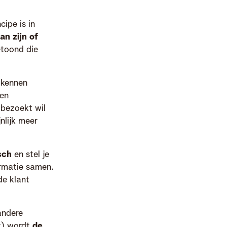
ipe is in
n zijn of
etoond die
 kennen
len
 bezoekt wil
nlijk meer
sch
en stel je
ormatie samen.
de klant
andere
rt) wordt
de