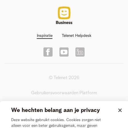
Inspiratie
Telenet Helpdesk
© Telenet
2026
Gebruikersvoorwaarden Platform
Actievoorwaarden Videogesprek
We hechten belang aan je privacy
Deze website gebruikt cookies. Cookies zorgen niet
Privacy
alleen voor een beter gebruiksgemak, maar geven