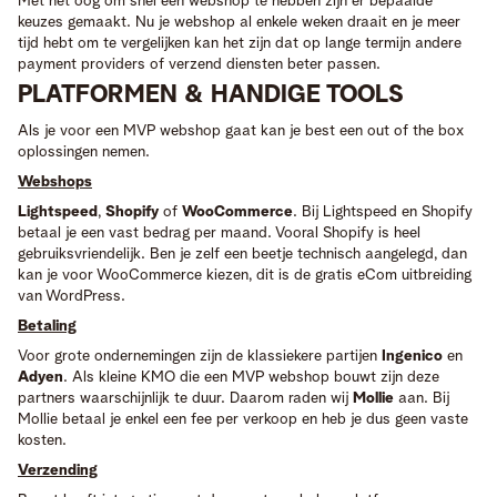
Met het oog om snel een webshop te hebben zijn er bepaalde
keuzes gemaakt. Nu je webshop al enkele weken draait en je meer
tijd hebt om te vergelijken kan het zijn dat op lange termijn andere
payment providers of verzend diensten beter passen.
PLATFORMEN & HANDIGE TOOLS
Als je voor een MVP webshop gaat kan je best een out of the box
oplossingen nemen.
Webshops
Lightspeed
,
Shopify
of
WooCommerce
. Bij Lightspeed en Shopify
betaal je een vast bedrag per maand. Vooral Shopify is heel
gebruiksvriendelijk. Ben je zelf een beetje technisch aangelegd, dan
kan je voor WooCommerce kiezen, dit is de gratis eCom uitbreiding
van WordPress.
Betaling
Voor grote ondernemingen zijn de klassiekere partijen
Ingenico
en
Adyen
. Als kleine KMO die een MVP webshop bouwt zijn deze
partners waarschijnlijk te duur. Daarom raden wij
Mollie
aan. Bij
Mollie betaal je enkel een fee per verkoop en heb je dus geen vaste
kosten.
Verzending