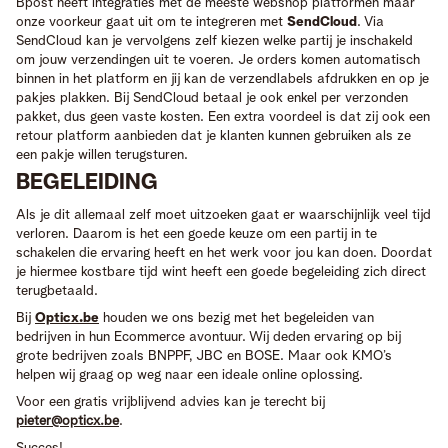
Bpost heeft integraties met de meeste webshop platformen maar
onze voorkeur gaat uit om te integreren met
SendCloud
. Via
SendCloud kan je vervolgens zelf kiezen welke partij je inschakeld
om jouw verzendingen uit te voeren. Je orders komen automatisch
binnen in het platform en jij kan de verzendlabels afdrukken en op je
pakjes plakken. Bij SendCloud betaal je ook enkel per verzonden
pakket, dus geen vaste kosten. Een extra voordeel is dat zij ook een
retour platform aanbieden dat je klanten kunnen gebruiken als ze
een pakje willen terugsturen.
BEGELEIDING
Als je dit allemaal zelf moet uitzoeken gaat er waarschijnlijk veel tijd
verloren. Daarom is het een goede keuze om een partij in te
schakelen die ervaring heeft en het werk voor jou kan doen. Doordat
je hiermee kostbare tijd wint heeft een goede begeleiding zich direct
terugbetaald.
Bij
Opticx.be
houden we ons bezig met het begeleiden van
bedrijven in hun Ecommerce avontuur. Wij deden ervaring op bij
grote bedrijven zoals BNPPF, JBC en BOSE. Maar ook KMO’s
helpen wij graag op weg naar een ideale online oplossing.
Voor een gratis vrijblijvend advies kan je terecht bij
pieter@opticx.be
.
Succes!