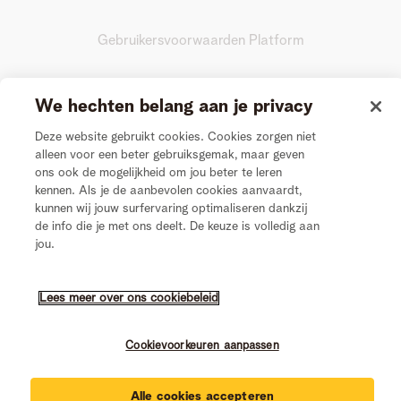
Gebruikersvoorwaarden Platform
Actievoorwaarden Videogesprek
We hechten belang aan je privacy
Privacy
Deze website gebruikt cookies. Cookies zorgen niet
alleen voor een beter gebruiksgemak, maar geven
ons ook de mogelijkheid om jou beter te leren
Cookiebeleid
kennen. Als je de aanbevolen cookies aanvaardt,
kunnen wij jouw surfervaring optimaliseren dankzij
de info die je met ons deelt. De keuze is volledig aan
Cookievoorkeuren aanpassen
jou.
Nederlands
Lees meer over ons cookiebeleid
Français
Cookievoorkeuren aanpassen
Alle cookies accepteren