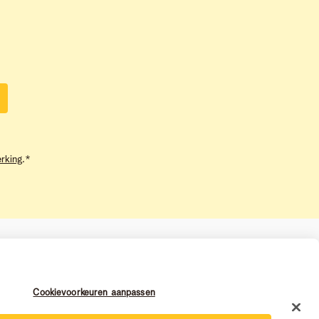
rking
.
*
Cookievoorkeuren aanpassen