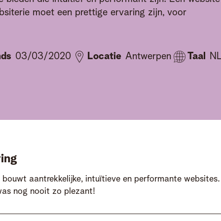
siterie moet een prettige ervaring zijn, voor
nds
03/03/2020
Locatie
Antwerpen
Taal
N
ing
 bouwt aantrekkelijke, intuïtieve en performante websites
as nog nooit zo plezant!