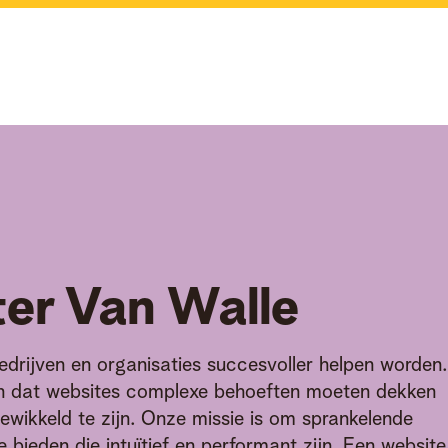
ter
Van Walle
drijven en organisaties succesvoller helpen worden.
n dat websites complexe behoeften moeten dekken
ewikkeld te zijn. Onze missie is om sprankelende
e bieden die intuïtief en performant zijn. Een website