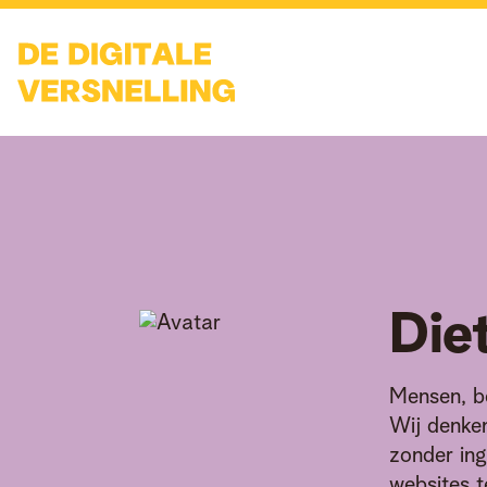
Die
Mensen, be
Wij denke
zonder ing
websites t