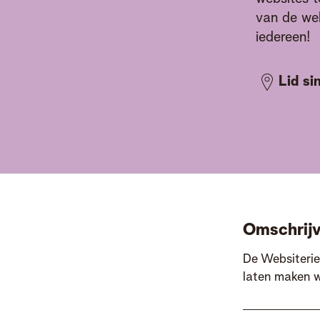
van de web
iedereen!
Lid si
Omschrijv
De Websiterie
laten maken w