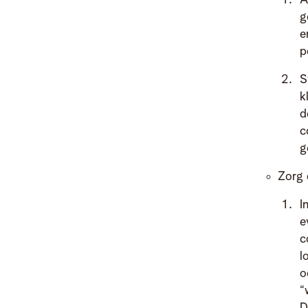
A
g
e
p
S
k
d
c
g
Zorg 
I
e
c
l
o
“