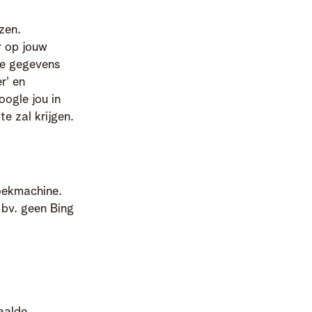
zen.
r op jouw
eze gegevens
r' en
oogle jou in
e zal krijgen.
zoekmachine.
 bv. geen Bing