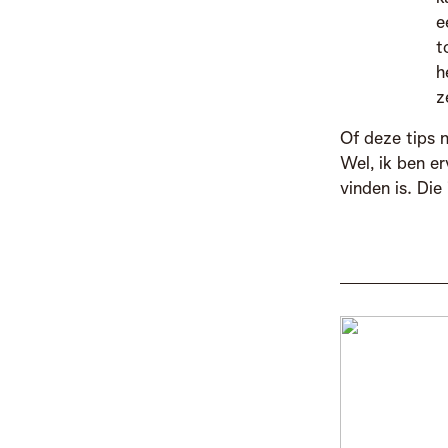
e
t
h
z
Of deze tips 
Wel, ik ben er
vinden is. Die