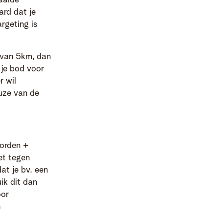
paalde
ard dat je
rgeting is
l van 5km, dan
 je bod voor
r wil
euze van de
oorden +
iet tegen
at je bv. een
ik dit dan
oor
n