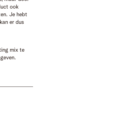
duct ook
ten. Je hebt
 kan er dus
ting mix te
 geven.