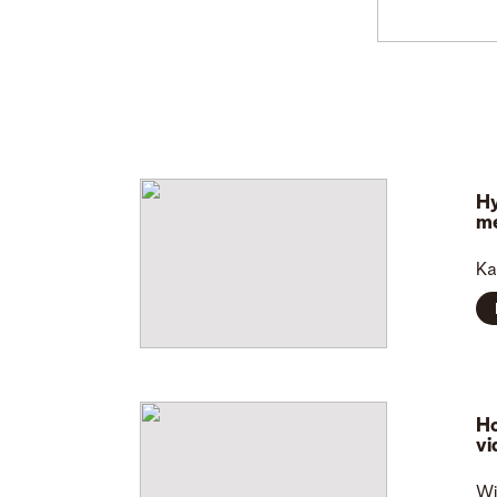
Hy
me
Ka
Ho
vi
W