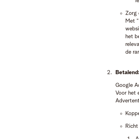
i
Zorg 
Met “
websi
het b
relev
de ra
Betalend
Google Ad
Voor het 
Advertent
Koppe
Richt