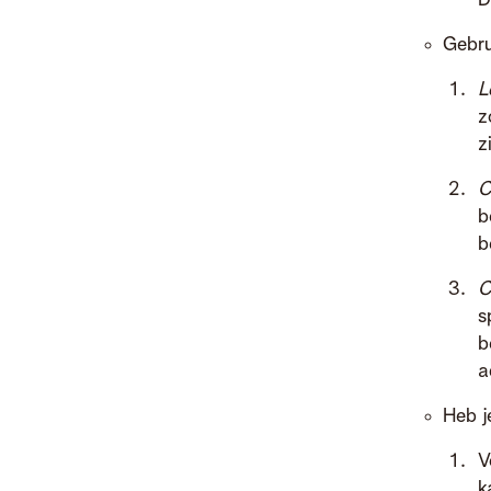
D
Gebru
L
z
z
C
b
b
C
s
b
a
Heb j
V
k