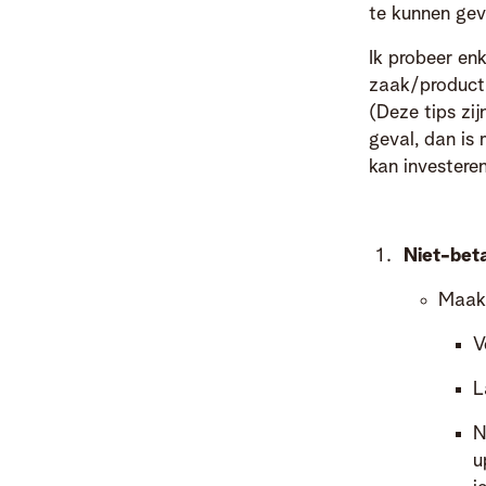
te kunnen gev
Ik probeer en
zaak/product 
(Deze tips zi
geval, dan is 
kan investeren
Niet-bet
Maak 
V
L
N
u