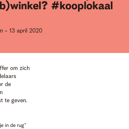
eb)winkel? #kooplokaal
en
-
13 april 2020
ffer om zich 
elaars 
r de 
n 
t te geven. 
je in de rug”