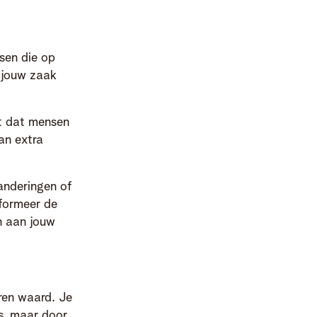
sen die op
 jouw zaak
bt dat mensen
an extra
anderingen of
nformeer de
n aan jouw
eren waard. Je
s, maar door