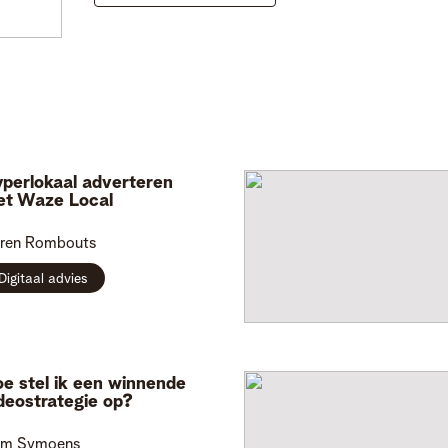
perlokaal adverteren
t Waze Local
ren
Rombouts
Digitaal advies
e stel ik een winnende
deostrategie op?
im
Symoens