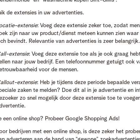
endermonde” en “wasmachine kopen Sint-Gillis”.
ik de extensies in uw advertenties.
ocatie-extensie
: Voeg deze extensie zeker toe, zodat men
oek zijn naar uw product/dienst meteen kunnen zien waar
ich bevindt. Relevantie van advertenties is zeer belangrijk.
all-extensie
: Voeg deze extensie toe als je ook graag he
ellen naar jouw bedrijf. Een telefoonnummer getuigt ook v
etrouwbaarheid voor de mensen.
allout-extensie
: Heb je tijdens deze periode bepaalde ver
peciale zaken te melden? Doe dit al in je advertentie en i
ezoeker zo snel mogelijk door deze extensie toe te voege
dvertentie.
e een online shop? Probeer Google Shopping Ads!
oor bedrijven met een online shop, is deze zeker het prob
an adverteren aan de hand van “gewone” zoekadvertentie