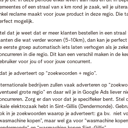
ls je bv. in deze periode enkel levert aan huis en dit in be
emeentes of een straal van x km rond je zaak, wil je uitera
nkel reclame maakt voor jouw product in deze regio. Die ta
erfect mogelijk.
tel dat je weet dat er meer klanten bestellen in een straa
lanten die wat verder wonen (5-10km), dan kan je perfect
e eerste groep automatisch iets laten verhogen als je zeke
oncurreren in die regio. Dit kan een verschil maken in de k
ebruiker voor jou of voor jouw concurrent.
dat je adverteert op “zoekwoorden + regio”.
nternationale bedrijven zullen vaak adverteren op “zoekw
ventueel grote regio” en daar wil je in Google Ads liever n
oncurreren. Zorg er dan voor dat je specifieker bent. Stel d
okale elektrozaak hebt in Sint-Gillis (Dendermonde). Gebru
ok in je zoekwoorden waarop je adverteert: ga bv. niet v
wasmachine kopen”, maar wel ga voor “wasmachine kope