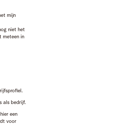
et mijn
nog niet het
et meteen in
jfsprofiel.
 als bedrijf.
hier een
rdt voor