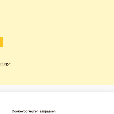
rking
.
*
Cookievoorkeuren aanpassen