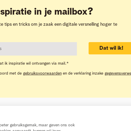
spiratie in je mailbox?
te tips en tricks om je zaak een digitale versnelling hoger te
Dat wil ik!
at ik inspiratie wil ontvangen via mail.
*
koord met de
gebruiksvoorwaarden
en de verklaring inzake
gegevensverwe
Inspiratie
Telenet Helpdesk
n beter gebruiksgemak, maar geven ons ook