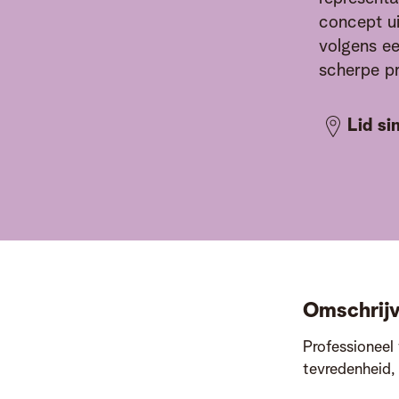
concept u
volgens ee
scherpe pr
Lid si
Omschrijv
Professioneel
tevredenheid, 