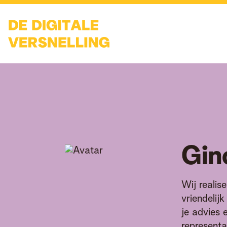
Gin
Wij realis
vriendelij
je advies 
representa