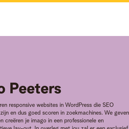
o
Peeters
eren responsive websites in WordPress die SEO
k zijn en dus goed scoren in zoekmachines. We geven
en creëren je imago in een professionele en
tieve lay-out. In overleg met jou zal er een exclusief