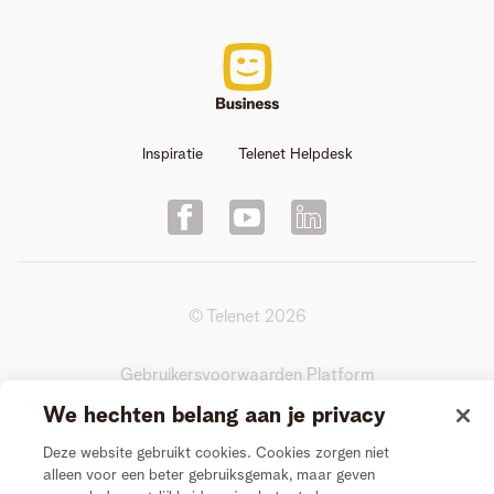
Inspiratie
Telenet Helpdesk
© Telenet
2026
Gebruikersvoorwaarden Platform
We hechten belang aan je privacy
Actievoorwaarden Videogesprek
Deze website gebruikt cookies. Cookies zorgen niet
alleen voor een beter gebruiksgemak, maar geven
Privacy